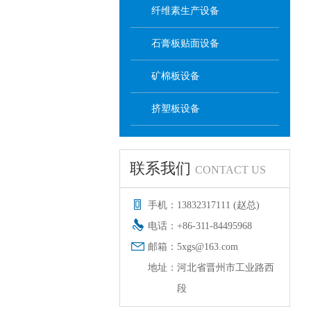
纤维素生产设备
石膏板贴面设备
矿棉板设备
挤塑板设备
联系我们
CONTACT US
手机：
13832317111 (赵总)
电话：
+86-311-84495968
邮箱：
5xgs@163.com
地址：
河北省晋州市工业路西
段