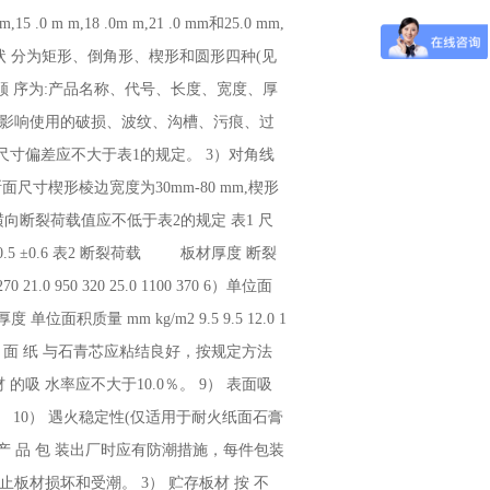
0 m m,18 .0m m,21 .0 mm和25.0 mm,
状 分为矩形、倒角形、楔形和圆形四种(见
 顺 序为:产品名称、代号、长度、宽度、厚
得有影响使用的破损、波纹、沟槽、污痕、过
尺寸偏差应不大于表1的规定。 3）对角线
尺寸楔形棱边宽度为30mm-80 mm,楔形
值和横向断裂荷载值应不低于表2的规定 表1 尺
0.5 ±0.6 表2 断裂荷载 板材厚度 断裂
270 21.0 950 320 25.0 1100 370 6）单位面
质量 mm kg/m2 9.5 9.5 12.0 1
纸与石膏芯的粘结护 面 纸 与石青芯应粘结良好，按规定方法
的吸 水率应不大于10.0％。 9） 表面吸
‘。 10） 遇火稳定性(仅适用于耐火纸面石膏
装 产 品 包 装出厂时应有防潮措施，每件包装
止板材损坏和受潮。 3） 贮存板材 按 不