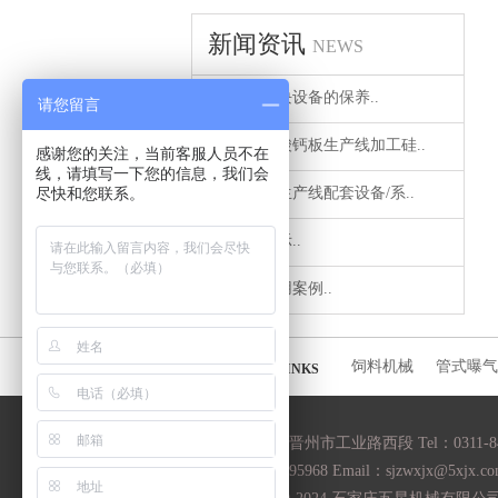
新闻资讯
NEWS
石膏砌块设备的保养..
请您留言
介绍硅酸钙板生产线加工硅..
感谢您的关注，当前客服人员不在
线，请填写一下您的信息，我们会
尽快和您联系。
石膏粉生产线配套设备/系..
服务展示..
实际应用案例..
友情链接
饲料机械
管式曝气
LINKS
地址： 河北省晋州市工业路西段 Tel：0311-844
Fax：0311-84495968 Email：sjzwxjx@5xjx.c