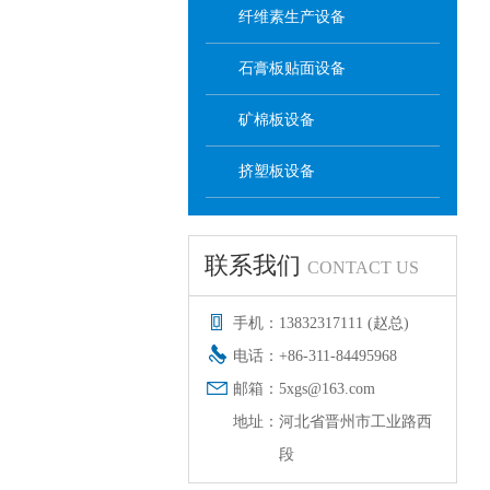
纤维素生产设备
石膏板贴面设备
矿棉板设备
挤塑板设备
联系我们
CONTACT US
手机：
13832317111 (赵总)
电话：
+86-311-84495968
邮箱：
5xgs@163.com
地址：
河北省晋州市工业路西
段