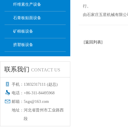
纤维素生产设备
行。
由石家庄五星机械有限公
石膏板贴面设备
矿棉板设备
[返回列表]
挤塑板设备
联系我们
CONTACT US
手机：
13832317111 (赵总)
电话：
+86-311-84495968
邮箱：
5xgs@163.com
地址：
河北省晋州市工业路西
段