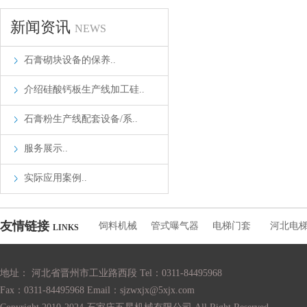
新闻资讯
NEWS
石膏砌块设备的保养..
介绍硅酸钙板生产线加工硅..
石膏粉生产线配套设备/系..
服务展示..
实际应用案例..
友情链接
饲料机械
管式曝气器
电梯门套
河北电
LINKS
地址： 河北省晋州市工业路西段 Tel：0311-84495968
Fax：0311-84495968 Email：sjzwxjx@5xjx.com