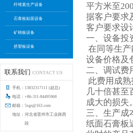
平方米至20
纤维素生产设备
据客户要求
石膏板贴面设备
客户要求设
矿棉板设备
一、设备投
在同等生产
挤塑板设备
设备价格及
二、调试费
联系我们
CONTACT US
此费用成熟
手机：
13832317111 (赵总)
几十倍甚至
电话：
+86-311-84495968
成大的损失
邮箱：
5xgs@163.com
三、生产成
地址：
河北省晋州市工业路西
纸面石膏板
段